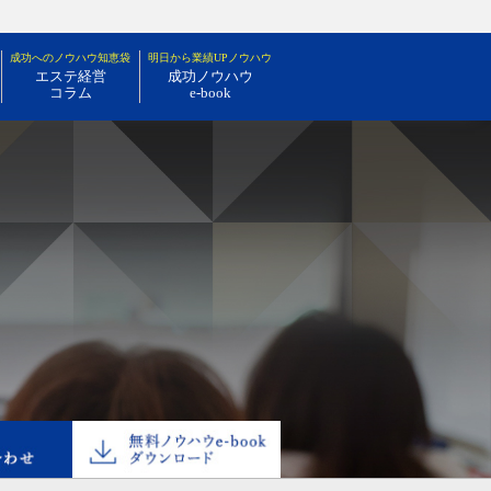
成功へのノウハウ知恵袋
明日から業績UPノウハウ
エステ経営
成功ノウハウ
コラム
e-book