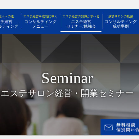
億円への道
エステ経営を成功に導く
エステ経営の知識が学べる
成功サロンの軌跡
ステ経営
コンサルティング
エステ経営
コンサルティング
ルティング
メニュー
セミナー/勉強会
成功事例
Seminar
エステサロン経営・開業セミナー