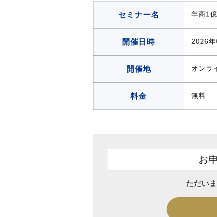
k
年商1
セミナー名
2026年
開催日時
オンラ
開催地
無料
料金
お
ただいま