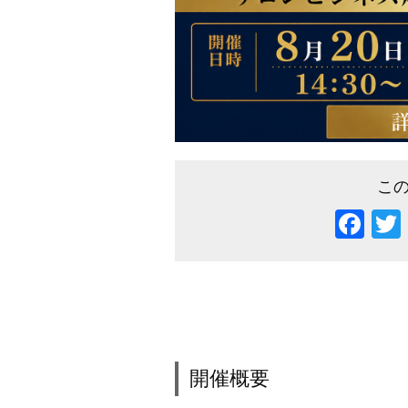
こ
F
a
c
e
b
o
開催概要
o