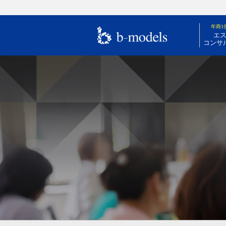
年商1
エ
コンサ