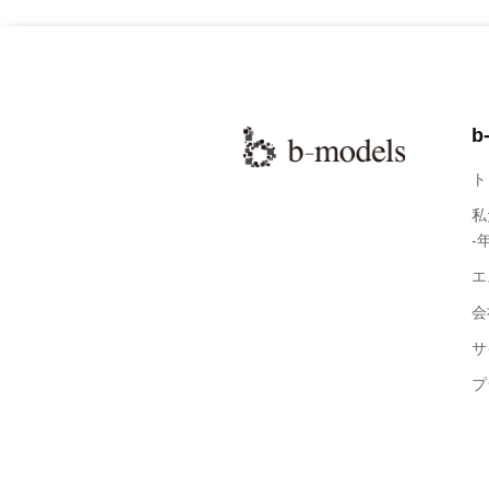
b
ト
私
-
エ
会
サ
プ