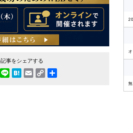
2
オ
の記事をシェアする
T
Li
H
E
C
共
w
n
at
m
o
有
無
itt
e
e
ai
p
er
n
l
y
a
Li
n
k