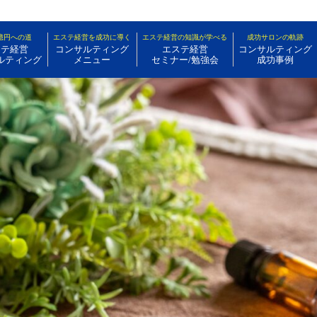
億円への道
エステ経営を成功に導く
エステ経営の知識が学べる
成功サロンの軌跡
ステ経営
コンサルティング
エステ経営
コンサルティング
ルティング
メニュー
セミナー/勉強会
成功事例