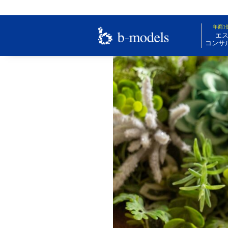
年商1
エ
コンサ