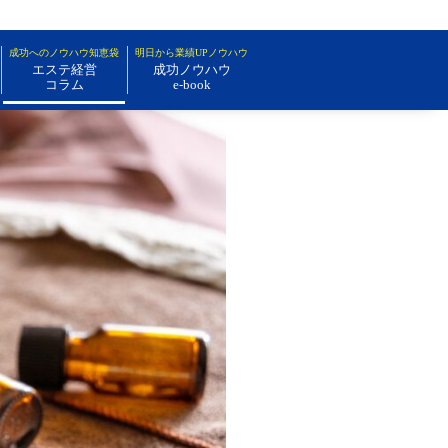
成功へのノウハウ知恵袋
明日から業績UPノウハウ
エステ経営
成功ノウハウ
コラム
e-book